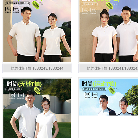
简约休闲T恤 T883243/T883244
简约休闲T恤 T883241/T88324