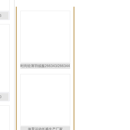
6
时尚轻薄羽绒服266343/266344
0
体育运动长裤生产厂家