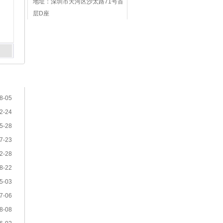
地址：深圳市天河区沙太路71号首
层D座
8-05
2-24
5-28
7-23
2-28
8-22
5-03
7-06
8-08