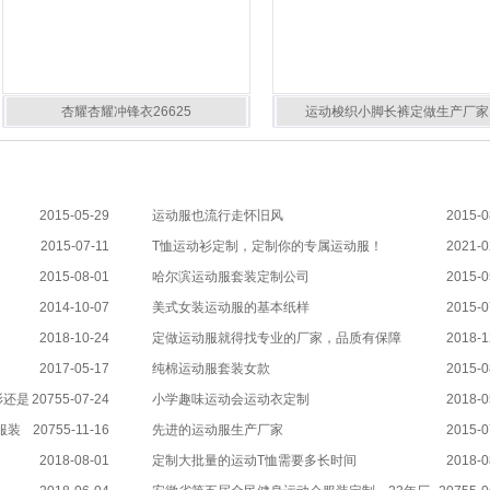
杏耀杏耀冲锋衣26625
运动梭织小脚长裤定做生产厂家
27831/27832
2015-05-29
运动服也流行走怀旧风
2015-0
2015-07-11
T恤运动衫定制，定制你的专属运动服！
2021-0
2015-08-01
哈尔滨运动服套装定制公司
2015-0
2014-10-07
美式女装运动服的基本纸样
2015-0
2018-10-24
定做运动服就得找专业的厂家，品质有保障
2018-1
2017-05-17
纯棉运动服套装女款
2015-0
衫还是
20755-07-24
小学趣味运动会运动衣定制
2018-0
服装
20755-11-16
先进的运动服生产厂家
2015-0
2018-08-01
定制大批量的运动T恤需要多长时间
2018-0