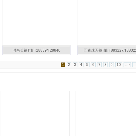
时尚长袖T恤 T28839/T28840
匹克球圆领T恤 T883227/T8832
1
2
3
4
5
6
7
8
9
10
...>