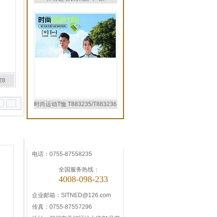
27811/27812
28
时尚运动T恤 T883235/T883236
联系杏耀
电话：0755-87558235
全国服务热线：
4008-098-233
企业邮箱：SITNED@126.com
传真：0755-87557296