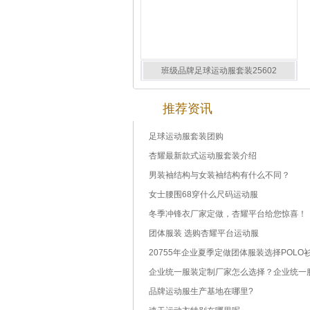
班级品牌足球运动服套装25602
推荐资讯
足球运动服套装团购
杏耀最新款式运动服套装介绍
男装袖结构与女装袖结构有什么不同？
女士腰围68穿什么尺码运动服
冬季冲锋衣厂家定做，杏耀平台给您惊喜！
团体服装 选购杏耀平台运动服
20755年企业夏季定做团体服装选择POLO
T恤好？
企业统一服装定制厂家怎么选择？企业统一
定做哪家好？
品牌运动服生产基地在哪里?