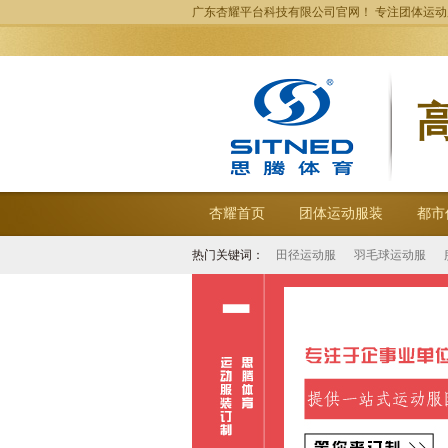
广东杏耀平台科技有限公司官网！ 专注团体运
杏耀首页
团体运动服装
都市
热门关键词：
田径运动服
羽毛球运动服