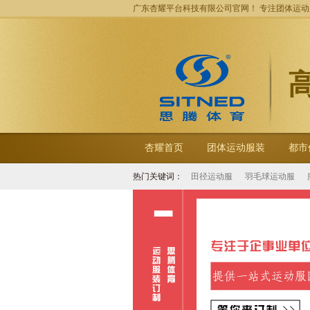
广东杏耀平台科技有限公司官网！ 专注团体运
杏耀首页
团体运动服装
都市
热门关键词：
田径运动服
羽毛球运动服