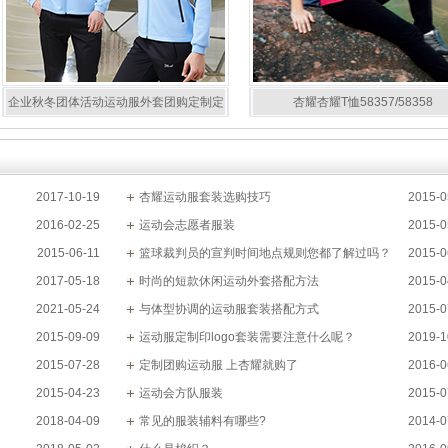
企业秋冬团体活动运动服外套团购定制定
杏耀杏耀T恤58357/58358
做生产厂家39993/39994
2017-10-19
杏耀运动服套装选购技巧
2015-0
2016-02-25
运动会志愿者服装
2015-0
2015-06-11
篮球裁判员的宣判时间地点规则您都了解过吗？
2015-0
2017-05-18
时尚的短款休闲运动外套搭配方法
2015-0
2021-05-24
与体型协调的运动服套装搭配方式
2015-0
2015-09-09
运动服定制印logo套装需要注意什么呢？
2019-1
2015-07-28
定制团购运动服 上杏耀就购了
2016-0
2015-04-23
运动会方队服装
2015-0
2018-04-09
常见的服装辅料有哪些?
2014-0