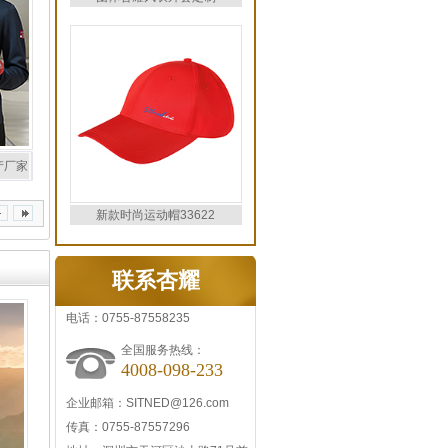
26659_26660
产厂家
新款时尚运动帽33622
联系杏耀
电话：0755-87558235
全国服务热线：
4008-098-233
企业邮箱：SITNED@126.com
传真：0755-87557296