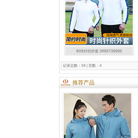
时尚针织外套 39997/39998
记录总数：59 | 页数：4
推荐产品