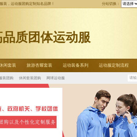
动服装，运动服团购定制知名品牌！
分站切换：
高品质团体运动服
休闲套装
旅游杏耀套装
运动装备系列
运动服定制流程
服装团购
休闲套装团购
网球运动服