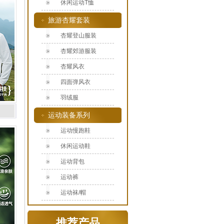
休闲运动T恤
旅游杏耀套装
杏耀登山服装
杏耀郊游服装
杏耀风衣
四面弹风衣
羽绒服
运动装备系列
运动慢跑鞋
休闲运动鞋
运动背包
运动裤
运动袜/帽
推荐产品