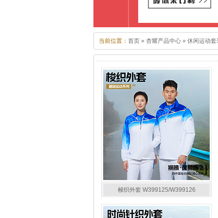
当前位置：
首页
»
杏耀产品中心
»
休闲运动套
梭织外套 W399125/W399126