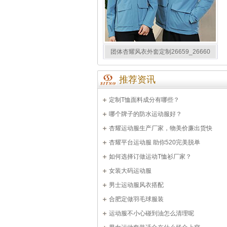
团体杏耀风衣外套定制26659_26660
推荐资讯
定制T恤面料成分有哪些？
哪个牌子的防水运动服好？
杏耀运动服生产厂家，物美价廉出货快
杏耀平台运动服 助你520完美脱单
如何选择订做运动T恤衫厂家？
女装大码运动服
男士运动服风衣搭配
合肥定做羽毛球服装
运动服不小心碰到油怎么清理呢