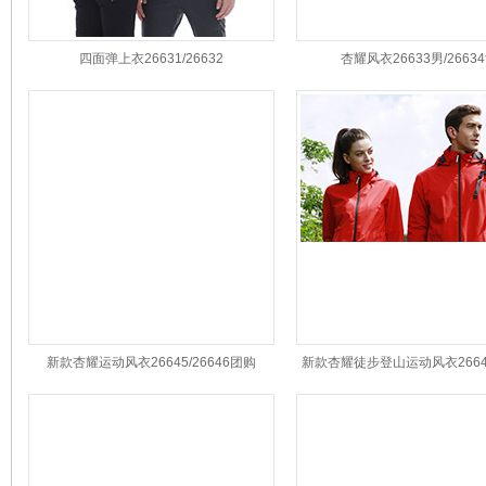
四面弹上衣26631/26632
杏耀风衣26633男/2663
新款杏耀运动风衣26645/26646团购
新款杏耀徒步登山运动风衣26647/
定做定制