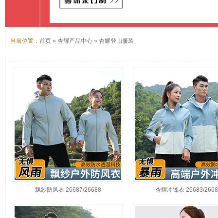
当前位置：
首页
»
杏耀产品中心
»
杏耀登山服装
飘纱防风衣 26687/26688
杏耀冲锋衣 26683/2668