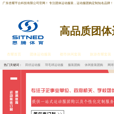
广东杏耀平台科技有限公司官网！ 专注团体运动服装，运动服团购定制知名品牌！
高品质团体
杏耀首页
团体运动服装
都市休闲套装
旅游杏耀套装
热门关键词：
田径运动服
羽毛球运动服
服装团购
休闲套装团购
网球