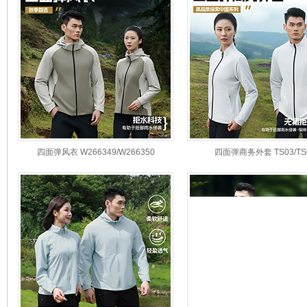
四面弹风衣 W266349/W266350
四面弹商务外套 TS03/TS