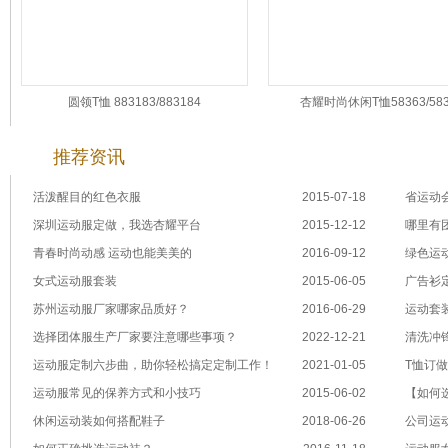
圆领T恤 883183/883184
杏耀时尚休闲T恤58363/583
推荐资讯
活泼醒目的红色衣服
2015-07-18
省运动
深圳运动服定做，我选杏耀平台
2015-12-12
哪里有
青春时尚动感 运动也能美美的
2016-09-12
绿色运
女式运动服套装
2015-06-05
广告衫
苏州运动服厂家哪家品质好？
2016-06-29
运动套
选择团体服生产厂家要注意哪些事项？
2022-12-21
清洗冲
运动服定制六步曲，助你轻松搞定定制工作！
2021-01-05
T恤订
运动服常见的保养方式和小技巧
2015-06-02
【如何
休闲运动装如何搭配鞋子
2018-06-26
公司运