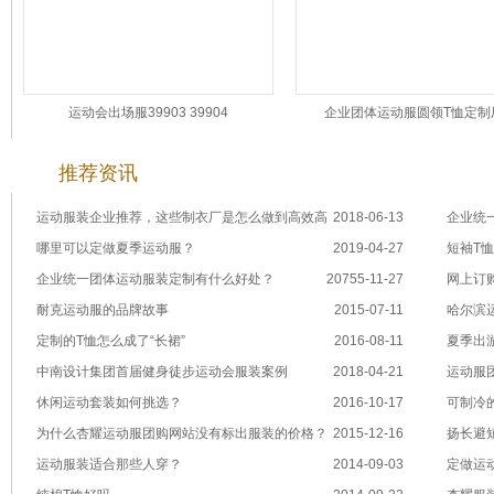
运动会出场服39903 39904
企业团体运动服圆领T恤定制
883145/883146
推荐资讯
运动服装企业推荐，这些制衣厂是怎么做到高效高
2018-06-13
企业统
产的
哪里可以定做夏季运动服？
2019-04-27
短袖T
企业统一团体运动服装定制有什么好处？
20755-11-27
网上订
耐克运动服的品牌故事
2015-07-11
哈尔滨
定制的T恤怎么成了“长裙”
2016-08-11
夏季出
中南设计集团首届健身徒步运动会服装案例
2018-04-21
运动服
休闲运动套装如何挑选？
2016-10-17
可制冷
为什么杏耀运动服团购网站没有标出服装的价格？
2015-12-16
扬长避
运动服装适合那些人穿？
2014-09-03
定做运