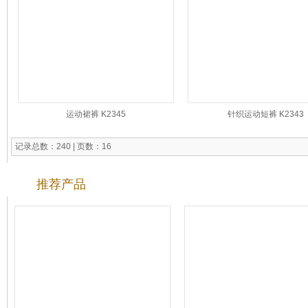
运动裙裤 K2345
针织运动短裤 K2343
记录总数：240 | 页数：16
推荐产品