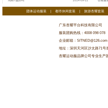
纯棉T恤好吗
2014-09-22
杏耀服
团体运动服装
|
都市休闲套装
|
旅游杏耀套装
广东杏耀平台科技有限公
服装团购热线：4008 098 07
企业邮箱：SITNED@126.co
地址：深圳天河区沙太路71号
杏耀
运动服品牌
公司专业生产