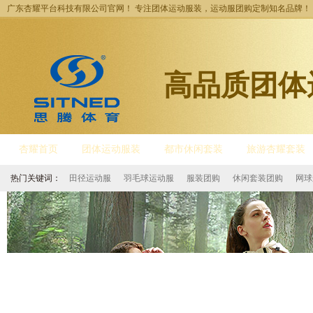
广东杏耀平台科技有限公司官网！ 专注团体运动服装，运动服团购定制知名品牌！
高品质团体
杏耀首页
团体运动服装
都市休闲套装
旅游杏耀套装
热门关键词：
田径运动服
羽毛球运动服
服装团购
休闲套装团购
网球