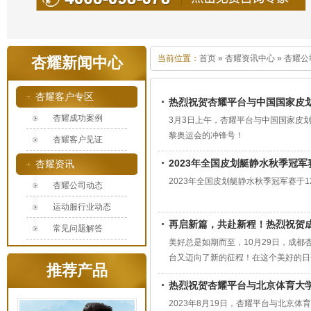
当前位置：
首页
»
杏耀资讯中心
»
杏耀公
杏耀新闻中心
杏耀客户专区
热烈祝贺杏耀平台与中国国家皮
杏耀成功案例
3月3日上午，杏耀平台与中国国家皮
黎奥运会的冲锋号！
杏耀客户见证
2023年全国皮划艇静水秋季冠
杏耀资讯
2023年全国皮划艇静水秋季冠军赛于
杏耀公司动态
运动服行业动态
再启新篇，共赴新程！热烈祝贺
常见问题解答
美好总是如期而至，10月29日，成
台又迈向了新的征程！在这个美好的日
推荐产品
热烈祝贺杏耀平台与北京体育大
2023年8月19日，杏耀平台与北京