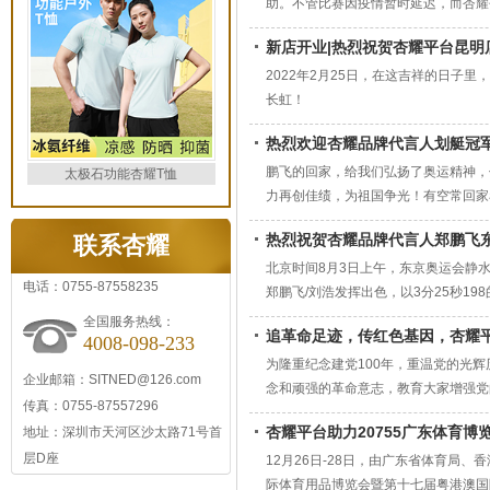
助。不管比赛因疫情暂时延迟，而杏耀
新店开业|热烈祝贺杏耀平台昆明
2022年2月25日，在这吉祥的日
长虹！
热烈欢迎杏耀品牌代言人划艇冠
鹏飞的回家，给我们弘扬了奥运精神，
太极石功能杏耀T恤
T883199/T883200
力再创佳绩，为祖国争光！有空常回家
热烈祝贺杏耀品牌代言人郑鹏飞
联系杏耀
北京时间8月3日上午，东京奥运会静水
电话：0755-87558235
郑鹏飞/刘浩发挥出色，以3分25秒19
全国服务热线：
追革命足迹，传红色基因，杏耀
4008-098-233
为隆重纪念建党100年，重温党的光
企业邮箱：SITNED@126.com
念和顽强的革命意志，教育大家增强党
传真：0755-87557296
杏耀平台助力20755广东体育博
地址：深圳市天河区沙太路71号首
层D座
12月26日-28日，由广东省体育局
际体育用品博览会暨第十七届粤港澳国