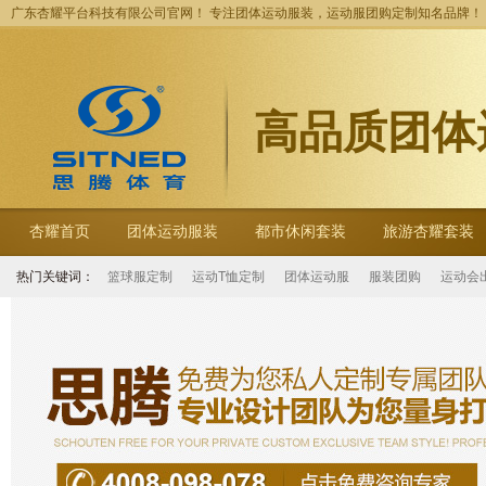
广东杏耀平台科技有限公司官网！ 专注团体运动服装，运动服团购定制知名品牌！
高品质团体
杏耀首页
团体运动服装
都市休闲套装
旅游杏耀套装
热门关键词：
篮球服定制
运动T恤定制
团体运动服
服装团购
运动会